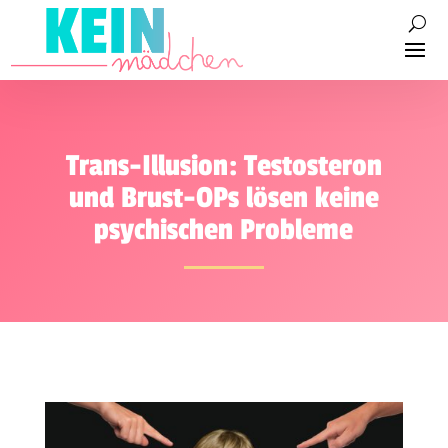
Trans-Illusion: Testosteron
und Brust-OPs lösen keine
psychischen Probleme