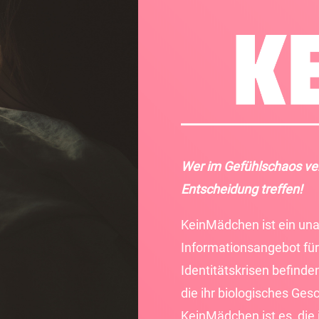
Wer im Gefühlschaos ver
Entscheidung treffen!
KeinMädchen ist ein una
Informationsangebot für
Identitätskrisen befinde
die ihr biologisches Ges
KeinMädchen ist es, die