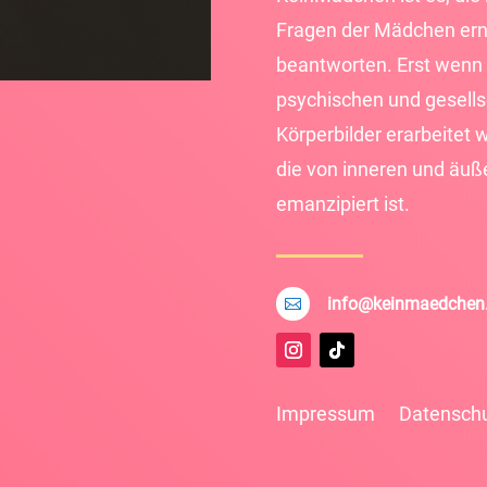
Fragen der Mädchen ern
beantworten. Erst wenn 
psychischen und gesells
Körperbilder erarbeitet 
die von inneren und äu
emanzipiert ist.
info@keinmaedchen

Impressum
Datensch